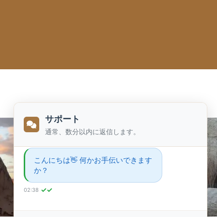
サポート
通常、数分以内に返信します。
こんにちは👋 何かお手伝いできます
か？
✓✓
02:38