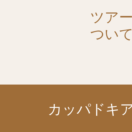
ツア
つい
カッパドキ