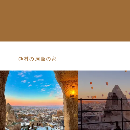
@村の洞窟の家