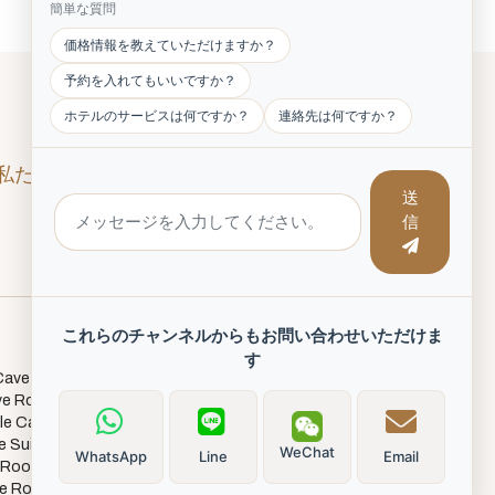
簡単な質問
価格情報を教えていただけますか？
予約を入れてもいいですか？
ホテルのサービスは何ですか？
連絡先は何ですか？
私たちをフォローしてください！
送
信
これらのチャンネルからもお問い合わせいただけま
ツアー
す
Cave Rooms
Airport Transfers
ve Rooms
Hot Air Balloon Flights
ple Cave Room
Full Day Sightseeing Tours
e Suites
Daily Outdoor activities
WeChat
WhatsApp
Line
Email
 Room
Hiking Tours
ve Room