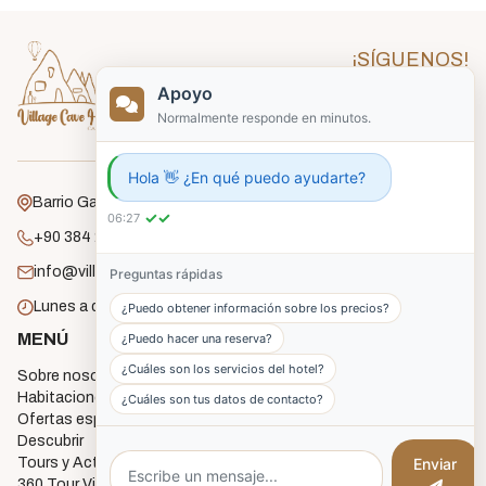
¡SÍGUENOS!
Apoyo
Normalmente responde en minutos.
Hola 👋 ¿En qué puedo ayudarte?
Barrio Gafelli, Calle Unlu, Nº 18, Goreme.
✓✓
06:27
+90 384 271 2182
info@villagecavehouse.com
Preguntas rápidas
Lunes a domingo: 08:00 - 22:00
¿Puedo obtener información sobre los precios?
MENÚ
HABITACIONES
¿Puedo hacer una reserva?
¿Cuáles son los servicios del hotel?
Sobre nosotros
Economy Cave Rooms
Habitaciones
Deluxe Cave Rooms
¿Cuáles son tus datos de contacto?
Ofertas especiales
Deluxe Triple Cave Room
Descubrir
Junior Cave Suites
Enviar
Tours y Actividades
Twin Cave Room
360 Tour Virtual
Single Cave Room