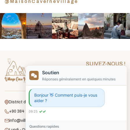
@MaisonCaverneVillage
SUIVEZ-NOUS !
Soutien
Réponses généralement en quelques minutes
Bonjour 👋 Comment puis-je vous
aider ?
District de Gafelli, Rue Unlu, No:18 Goreme
✓✓
+90 384 271 2182
09:25
info@villagecavehouse.com
Questions rapides
Lundi - Dimanche : 8h00 - 22h00