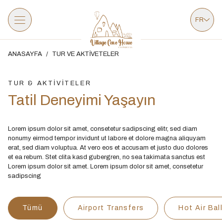
FR
ANASAYFA
/
TUR VE AKTİVETELER
TUR & AKTİVİTELER
Tatil Deneyimi Yaşayın
Lorem ipsum dolor sit amet, consetetur sadipscing elitr, sed diam
nonumy eirmod tempor invidunt ut labore et dolore magna aliquyam
erat, sed diam voluptua. At vero eos et accusam et justo duo dolores
et ea rebum. Stet clita kasd gubergren, no sea takimata sanctus est
Lorem ipsum dolor sit amet. Lorem ipsum dolor sit amet, consetetur
sadipscing
Tümü
Airport Transfers
Hot Air Bal