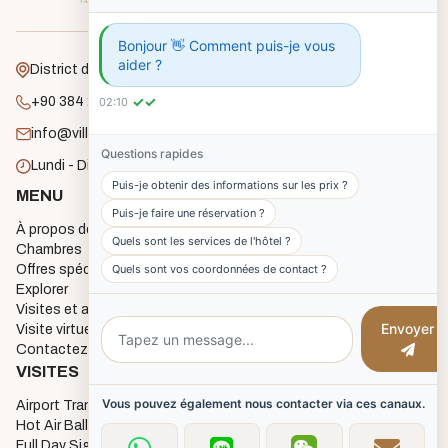
Bonjour 👋 Comment puis-je vous
aider ?
District de Gafelli, Rue Unlu, No:18 Goreme
✓✓
+90 384 271 2182
02:10
info@villagecavehouse.com
Questions rapides
Lundi - Dimanche : 8h00 - 22h00
Puis-je obtenir des informations sur les prix ?
MENU
CHAMBRES
Puis-je faire une réservation ?
À propos de nous
Economy Cave Rooms
Quels sont les services de l'hôtel ?
Chambres
Deluxe Cave Rooms
Quels sont vos coordonnées de contact ?
Offres spéciales
Deluxe Triple Cave Room
Explorer
Junior Cave Suites
Visites et activités
Twin Cave Room
Envoyer
Visite virtuelle à 360 degrés
Single Cave Room
Contactez
3 Single Bed Room
VISITES
Vous pouvez également nous contacter via ces canaux.
Airport Transfers
Hot Air Balloon Flights
Full Day Sightseeing Tours