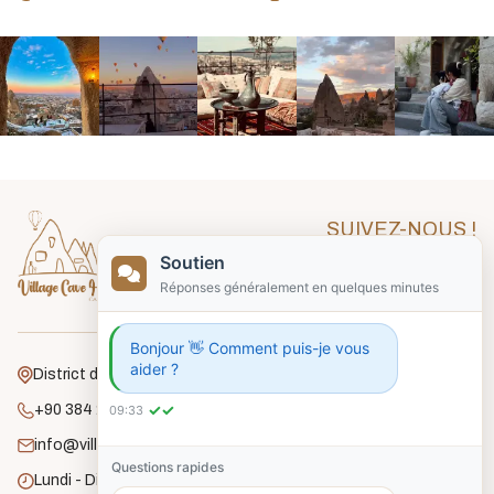
SUIVEZ-NOUS !
Soutien
Réponses généralement en quelques minutes
Bonjour 👋 Comment puis-je vous
aider ?
District de Gafelli, Rue Unlu, No:18 Goreme
✓✓
+90 384 271 2182
09:33
info@villagecavehouse.com
Questions rapides
Lundi - Dimanche : 8h00 - 22h00