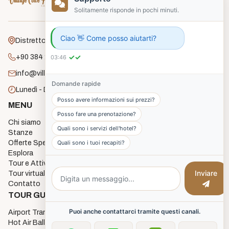
Solitamente risponde in pochi minuti.
Ciao 👋 Come posso aiutarti?
Distretto Gafelli, Via Unlu, n. 18, Goreme
✓✓
+90 384 271 2182
03:46
info@villagecavehouse.com
Domande rapide
Lunedì - Domenica: 8:00 - 22:00
Posso avere informazioni sui prezzi?
MENU
STANZE
Posso fare una prenotazione?
Chi siamo
Economy Cave Rooms
Quali sono i servizi dell'hotel?
Stanze
Deluxe Cave Rooms
Offerte Speciali
Deluxe Triple Cave Room
Quali sono i tuoi recapiti?
Esplora
Junior Cave Suites
Tour e Attività
Twin Cave Room
Inviare
Tour virtuale a 360 gradi
Single Cave Room
Contatto
3 Single Bed Room
TOUR GUIDATA
Puoi anche contattarci tramite questi canali.
Airport Transfers
Hot Air Balloon Flights