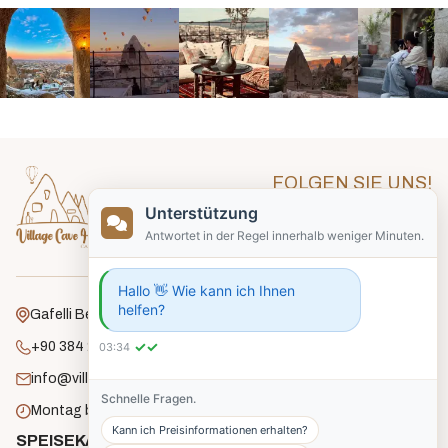
FOLGEN SIE UNS!
Unterstützung
Antwortet in der Regel innerhalb weniger Minuten.
Hallo 👋 Wie kann ich Ihnen
helfen?
Gafelli Bezirk, Unlu Straße, Nr. 18, Göreme.
✓✓
+90 384 271 2182
03:34
info@villagecavehouse.com
Schnelle Fragen.
Montag bis Sonntag: 8:00 - 22:00 Uhr
Kann ich Preisinformationen erhalten?
SPEISEKARTE
ZIMMER