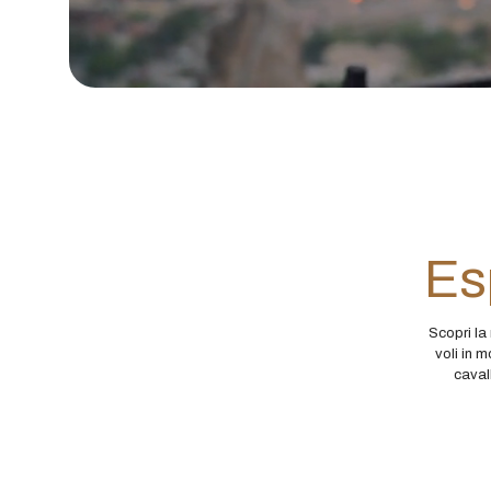
Es
Scopri la
voli in m
cavall