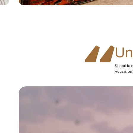
Un 
Scopri la 
House, ogn