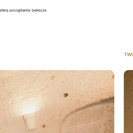
sfera accogliente, bellezze
3 S