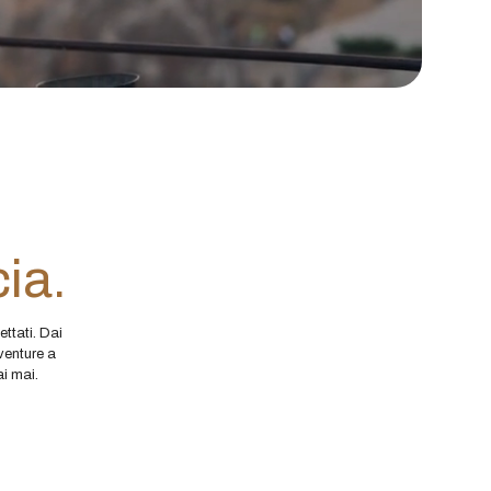
ia.
ttati. Dai
vventure a
ai mai.