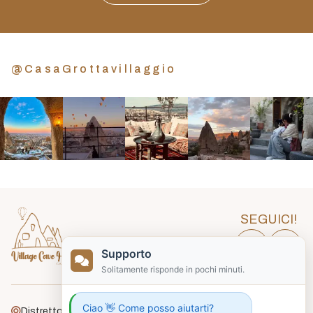
@CasaGrottavillaggio
SEGUICI!
Supporto
Solitamente risponde in pochi minuti.
Ciao 👋 Come posso aiutarti?
Distretto Gafelli, Via Unlu, n. 18, Goreme