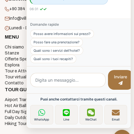
✓✓
+90 384 271 2182
06:31
info@villagecavehouse.com
Domande rapide
Lunedì - Domenica: 8:00 - 22:00
Posso avere informazioni sui prezzi?
MENU
STANZE
Posso fare una prenotazione?
Chi siamo
Economy Cave Rooms
Quali sono i servizi dell'hotel?
Stanze
Deluxe Cave Rooms
Quali sono i tuoi recapiti?
Offerte Speciali
Deluxe Triple Cave Room
Esplora
Junior Cave Suites
Tour e Attività
Twin Cave Room
Inviare
Tour virtuale a 360 gradi
Single Cave Room
Contatto
3 Single Bed Room
TOUR GUIDATA
Puoi anche contattarci tramite questi canali.
Airport Transfers
Hot Air Balloon Flights
Full Day Sightseeing Tours
Daily Outdoor activities
WhatsApp
Line
WeChat
Email
Hiking Tours